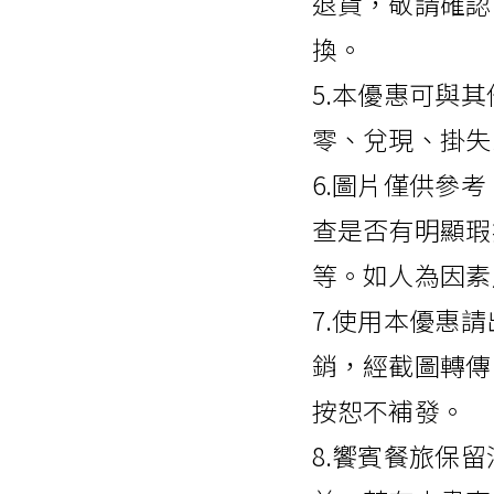
退貨，敬請確認
換。
5.本優惠可與
零、兌現、掛失
6.圖片僅供參
查是否有明顯瑕
等。如人為因素
7.使用本優惠
銷，經截圖轉傳
按恕不補發。
8.饗賓餐旅保