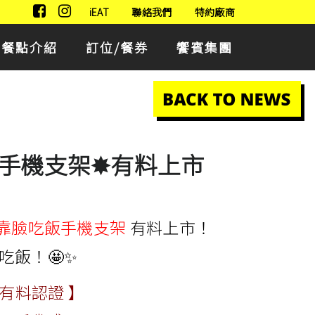
iEAT
聯絡我們
特約廠商
餐點介紹
訂位/餐券
饗賓集團
手機支架✸有料上市
#靠臉吃飯手機支架
有料上市！
吃飯！🤩✨
典有料認證 】