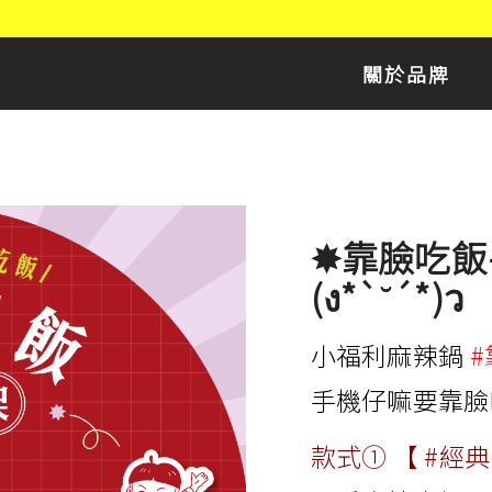
關於品牌
✸靠臉吃飯
(ง*`˘´*)ว
小福利麻辣鍋
手機仔嘛要靠臉
款式① 【 #經