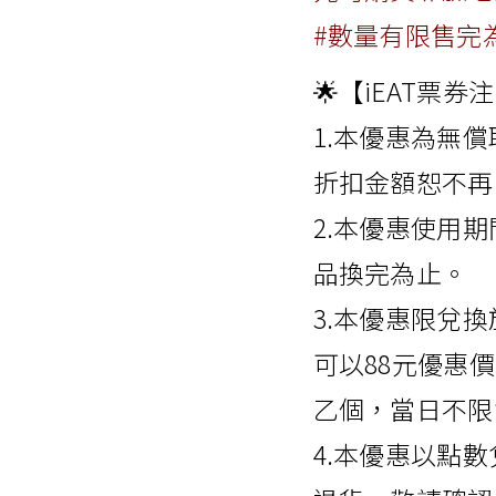
#數量有限售完
🌟【iEAT票券
1.本優惠為無
折扣金額恕不再
2.本優惠使用期
品換完為止。
3.本優惠限兌
可以88元優惠
乙個，當日不限
4.本優惠以點