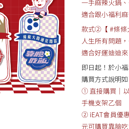
一手麻辣火鍋、
適合跟小福利麻
款式②【 #條條
人生所有問題，
適合好運迪迪來
即日起！於小福
購買方式說明如
① 直接購買｜以
手機支架乙個
② iEAT會員優
元可購買靠臉吃