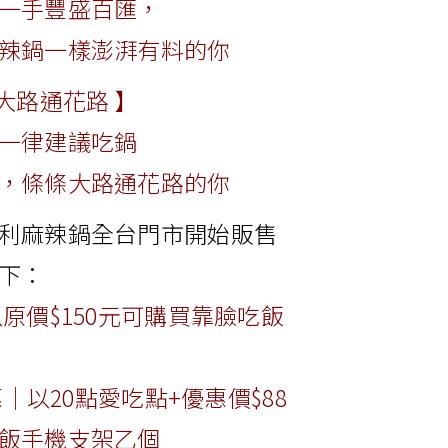
一手豐盛百匯，
辣鍋一樣澎湃有料的你
大路通花路 】
一律建議吃鍋
，條條大路通花路的你
利麻辣鍋全台門市開始販售
下：
原價$150元可購買靠臉吃飯
惠｜以20點愛吃點+優惠價$88
飯手機支架乙個