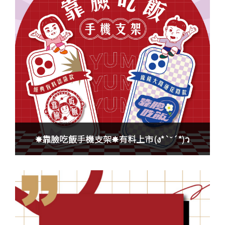
✸靠臉吃飯手機支架✸有料上市(ง*`˘´*)ว