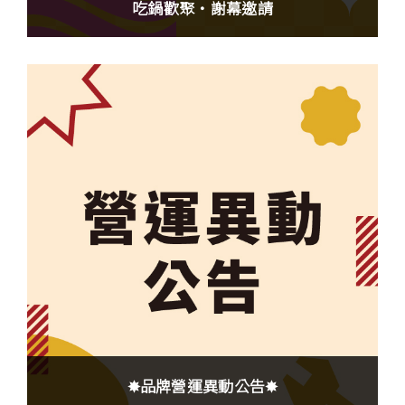
吃鍋歡聚・謝幕邀請
✸品牌營運異動公告✸